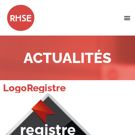
ACTUALITÉS
LogoRegistre