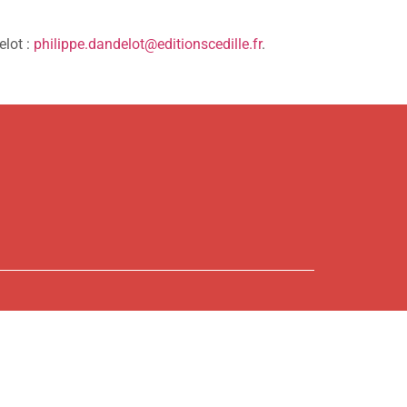
elot :
philippe.dandelot@editionscedille.fr
.