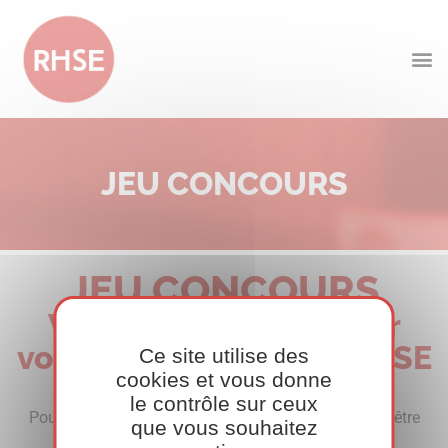
JEU CONCOURS
JEU CONCOURS
Vous souhaitez gagner
votre entrée pour les RHSE
Ce site utilise des
cookies et vous donne
?
le contrôle sur ceux
Pour participer au jeu concours, le participant devra être
que vous souhaitez
situé en France Métropolitaine et :